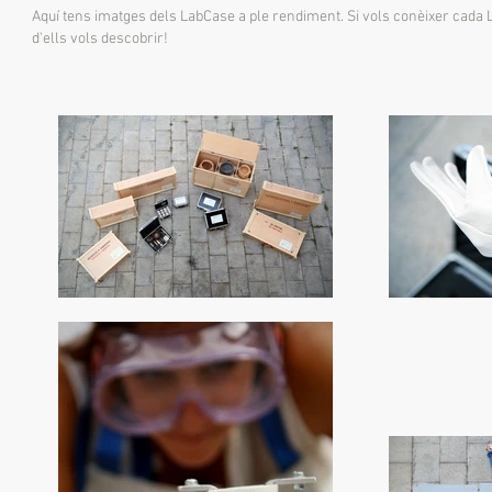
Aquí tens imatges dels LabCase a ple rendiment. Si vols conèixer cada Lab
d'ells vols descobrir!